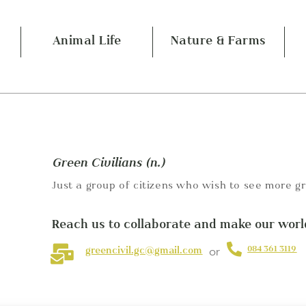
Animal Life
Nature & Farms
Green Civilians (n.)
Just a group of citizens who wish to see more gr
Reach us to collaborate and make our world
084 361 3119
greencivil.gc@gmail.com
or