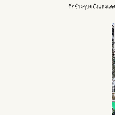
ตึกข้างๆบดบังแสงแด