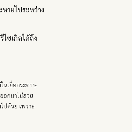
 จะหายไประหว่าง
ีไซเคิลได้ถึง
่ในเยื่อกระดาษ
มพ์ออกมาไม่สวย
้งไปด้วย เพราะ