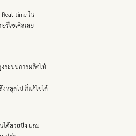
 Real-time ใน
าษรีไซเคิลเลย
รุงระบบการผลิตให้
ังหลุดไป ก็แก้ไขได้
งานได้สวยปัง แถม