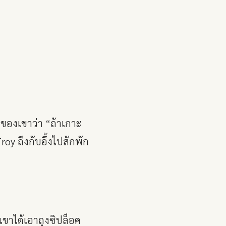
ูของเขาว่า “ถ้าเกาะ
oy ถึงกับอึ้งไปสักพัก
เขาได้เอาถุงซิปล็อค