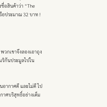
ื่อสินค้าว่า “The
หรือประมาณ 32 บาท !
นี้ พวกเขาจึงลองเอาถุง
เมริกันประมูลไปใน
ไหนอากาศดี และไม่ดี ไป
าศบริสุทธิ์อย่างเต็ม